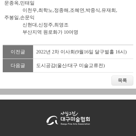
문종옥,민태일
이천우,최학노,정종해,조혜연,박중식,유재희,
주봉일,손문익
신현대,신정주,최영조
부산지역 원로화가 10여명
이전글
2022년 2차 이사회(9월16일 달구벌홀 16시)
다음글
도시공감(울산/대구 미술교류전)