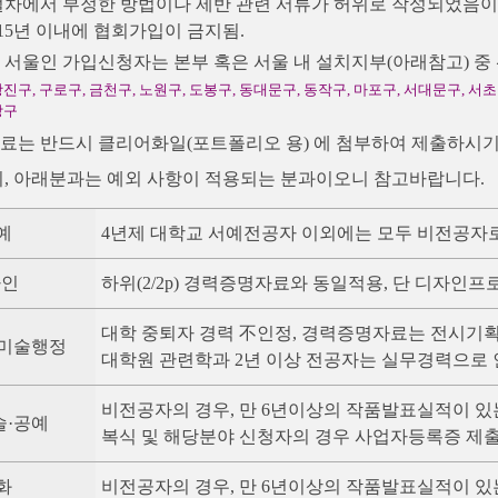
차에서 부정한 방법이나 제반 관련 서류가 허위로 작성되었음이 
 15년 이내에 협회가입이 금지됨.
가 서울인 가입신청자는 본부 혹은 서울 내 설치지부(아래참고) 중
광진구, 구로구, 금천구, 노원구, 도봉구, 동대문구, 동작구, 마포구, 서대문구, 서초
랑구
 자료는 반드시 클리어화일(포트폴리오 용) 에 첨부하여 제출하시기
 시, 아래분과는 예외 사항이 적용되는 분과이오니 참고바랍니다.
예
4년제 대학교 서예전공자 이외에는 모두 비전공자
자인
하위(2/2p) 경력증명자료와 동일적용, 단 디자인
대학 중퇴자 경력 不인정, 경력증명자료는 전시기
·미술행정
대학원 관련학과 2년 이상 전공자는 실무경력으로
비전공자의 경우, 만 6년이상의 작품발표실적이 있
술·공예
복식 및 해당분야 신청자의 경우 사업자등록증 제출
화
비전공자의 경우, 만 6년이상의 작품발표실적이 있