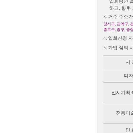
입회승인 절
하고, 향후
3. 거주 주소
강서구, 관악구, 
종로구, 중구, 중
4. 입회신청
5. 가입 심의
서 
디
전시기획
전통미
민 