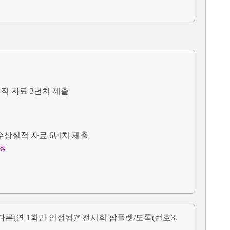
실적 자료 3년치 제출
 수상실적 자료 6년치 제출
인정
가 다른(연 1회만 인정됨)* 전시회 팜플렛/도록(번호3.