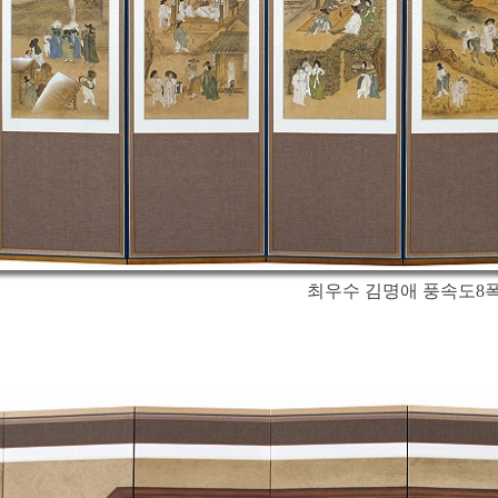
최우수 김명애 풍속도8