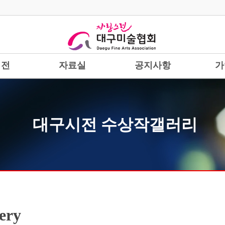
시전
자료실
공지사항
가
대구시전 수상작갤러리
lery