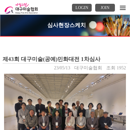
LOGIN
JOIN
심사현장스케치
제43회 대구미술(공예)민화대전 1차심사
23/05/13
대구미술협회
조회 1952