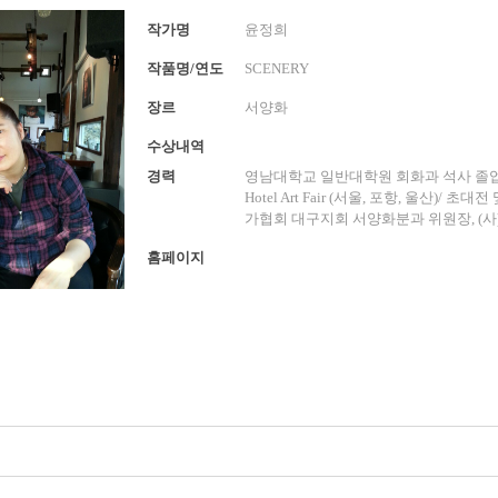
작가명
윤정희
작품명/연도
SCENERY
장르
서양화
수상내역
경력
영남대학교 일반대학원 회화과 석사 졸업/ 개
Hotel Art Fair (서울, 포항, 울산)
가협회 대구지회 서양화분과 위원장, (사
홈페이지