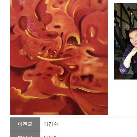
이전글
이경숙