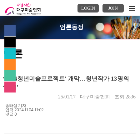
LOGIN
JOIN
언론동정
페이스북
(으)
트위터
로 
언론
(으)
기사보내기
URL복사
로 
(으)
기사보내기
이메일
로 
(으)
‘2024청년미술프로젝트' 개막…청년작가 13명의
기사보내기
다른
로 
공유
‘외침’
기사보내기
기사스크랩하기
찾기
25/01/17
대구미술협회
조회 2836
송태섭 기자
기자명
입력 2024.11.04 11:02
댓글 0