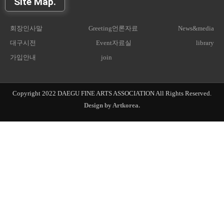
Site Map.
회장인사말
Greeting
언론자료
News&media
대구시전
Event
자료실
library
가입안내
join
Copyright 2022 DAEGU FINE ARTS ASSOCIATION
All Rights Reserved.
Design by Artkorea.