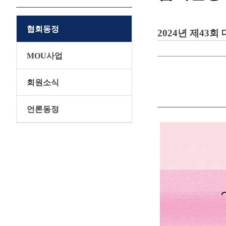
협회동정
2024년 제43
MOU사업
회원소식
언론동정